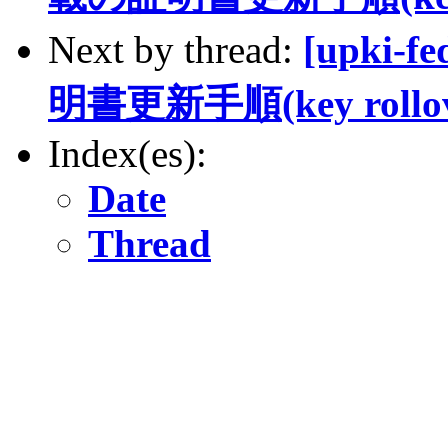
Next by thread:
[upki
明書更新手順(key rollov
Index(es):
Date
Thread