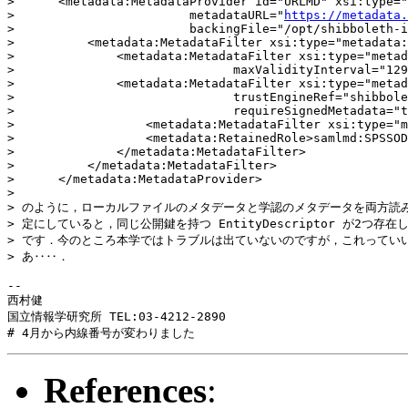
>      <metadata:MetadataProvider id="URLMD" xsi:type="
>                        metadataURL="
https://metadata.
>                        backingFile="/opt/shibboleth-i
>          <metadata:MetadataFilter xsi:type="metadata:
>              <metadata:MetadataFilter xsi:type="metad
>                              maxValidityInterval="129
>              <metadata:MetadataFilter xsi:type="metad
>                              trustEngineRef="shibbole
>                              requireSignedMetadata="t
>                  <metadata:MetadataFilter xsi:type="m
>                  <metadata:RetainedRole>samlmd:SPSSOD
>              </metadata:MetadataFilter>

>          </metadata:MetadataFilter>

>      </metadata:MetadataProvider>

> 

> のように，ローカルファイルのメタデータと学認のメタデータを両方読み
> 定にしていると，同じ公開鍵を持つ EntityDescriptor が2つ存在
> です．今のところ本学ではトラブルは出ていないのですが，これっていい
> あ‥‥．

-- 

西村健

国立情報学研究所 TEL:03-4212-2890

# 4月から内線番号が変わりました
References
: