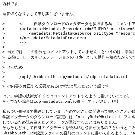
西村です。

返答遅くなりまして申し訳ございません。

>      <!-- ←自動ダウンロードのメタデータを参照する為、コメントア
>      <metadata:MetadataProvider id="IdPMD" xsi:type="
>          <metadata:MetadataResource xsi:type="resourc
>      </metadata:MetadataProvider>

>      -->

> 

> 当方では，この部分をコメントアウトしていません．というのは，学認に
> る前に，ローカルフェデレーションの IdP として動作を始めたからです
> 

> そのため，

> 

>      /opt/shibboleth-idp/metadata/idp-metadata.xml

> 

> の内容を修正する必要があるはずだと思ったという話です．

はい。学認の技術ガイドではコメントアウトするように書いていますが、

そうでない場合はidp-metadata.xmlも修正してください。(*)

私もつい先程まで勘違いしていましたのでどこかに間違って書いたことが残
学認メタデータのダウンロード設定には EntityRoleWhiteList フィ
しているため読み込んだメタデータが重複することはありません。

そもそもどうして自身のメタデータを読み込む必要があるの？というところ
Shibboleth IdP設定ファイルの直前のコメントに書いてあるように、"artif