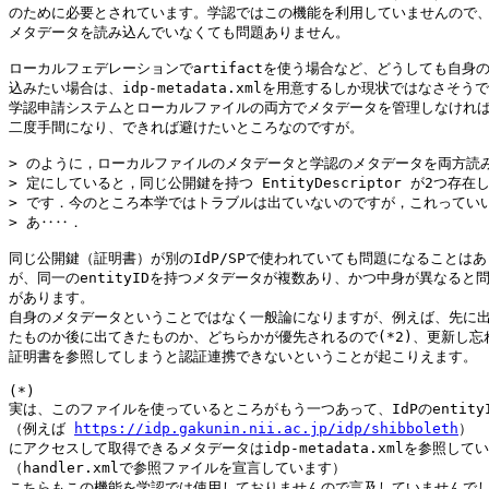
のために必要とされています。学認ではこの機能を利用していませんので、
メタデータを読み込んでいなくても問題ありません。

ローカルフェデレーションでartifactを使う場合など、どうしても自身の
込みたい場合は、idp-metadata.xmlを用意するしか現状ではなさそうで
学認申請システムとローカルファイルの両方でメタデータを管理しなければ
二度手間になり、できれば避けたいところなのですが。

> のように，ローカルファイルのメタデータと学認のメタデータを両方読み
> 定にしていると，同じ公開鍵を持つ EntityDescriptor が2つ存在
> です．今のところ本学ではトラブルは出ていないのですが，これっていい
> あ‥‥．

同じ公開鍵（証明書）が別のIdP/SPで使われていても問題になることはありませ
が、同一のentityIDを持つメタデータが複数あり、かつ中身が異なると問
があります。

自身のメタデータということではなく一般論になりますが、例えば、先に出
たものか後に出てきたものか、どちらかが優先されるので(*2)、更新し忘れ
証明書を参照してしまうと認証連携できないということが起こりえます。

(*)

実は、このファイルを使っているところがもう一つあって、IdPのentityI
（例えば 
https://idp.gakunin.nii.ac.jp/idp/shibboleth
）

にアクセスして取得できるメタデータはidp-metadata.xmlを参照してい
（handler.xmlで参照ファイルを宣言しています）

こちらもこの機能を学認では使用しておりませんので言及していませんでし