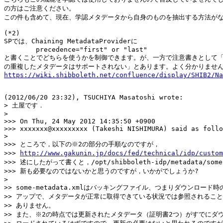
の方はご注意ください。

この件も含めて、現在、学認メタデータから自身のものを抽出する方法がな
(*2)

SPでは、Chaining MetadataProviderに

	precedence="first" or "last"

と書くことでどちらを使うかを制御できます。が、一方で注意書きとして「同じen
https://wiki.shibboleth.net/confluence/display/SHIB2/Na
(2012/06/20 23:32), TSUCHIYA Masatoshi wrote:

> 土屋です．

> 

>>> On Thu, 24 May 2012 14:35:50 +0900

>>> xxxxxxx@xxxxxxxxx (Takeshi NISHIMURA) said as follo
> 

>>> ところで，以下の※2の部分の手順なのですが，

>>> 
http://www.gakunin.jp/docs/fed/technical/idp/custom
>>> 述にしたがって書くと，/opt/shibboleth-idp/metadata/some-
>>> 新も必要なのではないかと思うのですが，いかがでしょうか?

> 

>> some-metadata.xmlはバッキングファイル、つまりダウンロード時
>> アップで、メタデータが正常に取得できている状況では参照されること
>> ありません。

>> また、※2の時点では更新されたメタデータ（証明書2つ）がすでにダウ