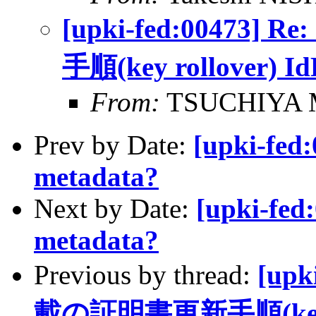
[upki-fed:0047
手順(key rollover) I
From:
TSUCHIYA M
Prev by Date:
[upki-fed:
metadata?
Next by Date:
[upki-fed
metadata?
Previous by thread:
[up
載の証明書更新手順(key ro