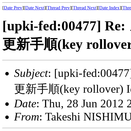
[
Date Prev
][
Date Next
][
Thread Prev
][
Thread Next
][
Date Index
][
Thre
[upki-fed:0047
更新手順(key rollover
Subject
: [upki-fed:
更新手順(key rollover) 
Date
: Thu, 28 Jun 2012
From
: Takeshi NISHI