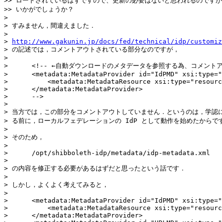
>> ロードされているはずですので、更新の必要はないと思われるのですが
>> いかがでしょうか？

> 

> すみません，間違えました．

> 

> 
http://www.gakunin.jp/docs/fed/technical/idp/customiz
> の記述では，コメントアウトされている部分なのですが，

> 

>      <!-- ←自動ダウンロードのメタデータを参照する為、コメントア
>      <metadata:MetadataProvider id="IdPMD" xsi:type="
>          <metadata:MetadataResource xsi:type="resourc
>      </metadata:MetadataProvider>

>      -->

> 

> 当方では，この部分をコメントアウトしていません．というのは，学認に
> る前に，ローカルフェデレーションの IdP として動作を始めたからです
> 

> そのため，

> 

>      /opt/shibboleth-idp/metadata/idp-metadata.xml

> 

> の内容を修正する必要があるはずだと思ったという話です．

> 

> しかし，よくよく考えてみると，

> 

>      <metadata:MetadataProvider id="IdPMD" xsi:type="
>          <metadata:MetadataResource xsi:type="resourc
>      </metadata:MetadataProvider>
