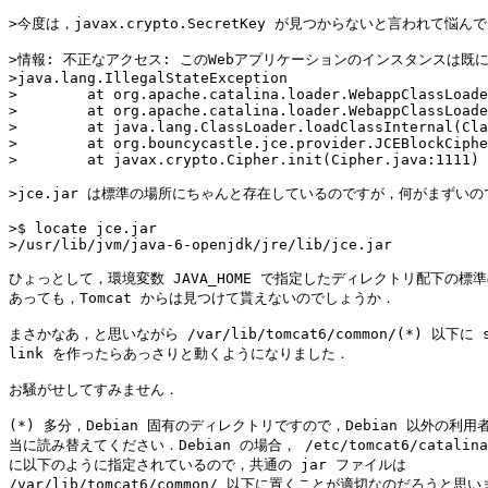
>今度は，javax.crypto.SecretKey が見つからないと言われて悩んで
>情報: 不正なアクセス: このWebアプリケーションのインスタンスは既に停
>java.lang.IllegalStateException

>        at org.apache.catalina.loader.WebappClassLoade
>        at org.apache.catalina.loader.WebappClassLoade
>        at java.lang.ClassLoader.loadClassInternal(Cla
>        at org.bouncycastle.jce.provider.JCEBlockCiphe
>        at javax.crypto.Cipher.init(Cipher.java:1111)

>jce.jar は標準の場所にちゃんと存在しているのですが，何がまずいので
>$ locate jce.jar

>/usr/lib/jvm/java-6-openjdk/jre/lib/jce.jar

ひょっとして，環境変数 JAVA_HOME で指定したディレクトリ配下の標準
あっても，Tomcat からは見つけて貰えないのでしょうか．

まさかなあ，と思いながら /var/lib/tomcat6/common/(*) 以下に sy
link を作ったらあっさりと動くようになりました．

お騒がせしてすみません．

(*) 多分，Debian 固有のディレクトリですので，Debian 以外の利用
当に読み替えてください．Debian の場合， /etc/tomcat6/catalina.p
に以下のように指定されているので，共通の jar ファイルは

/var/lib/tomcat6/common/ 以下に置くことが適切なのだろうと思い