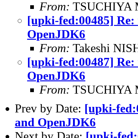
From:
TSUCHIYA M
[upki-fed:00485] Re:
OpenJDK6
From:
Takeshi NI
[upki-fed:00487] Re:
OpenJDK6
From:
TSUCHIYA M
Prev by Date:
[upki-fed
and OpenJDK6
Next by Date:
[upki-fed: