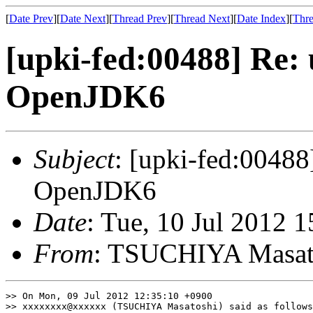
[
Date Prev
][
Date Next
][
Thread Prev
][
Thread Next
][
Date Index
][
Thre
[upki-fed:00488] Re:
OpenJDK6
Subject
: [upki-fed:00488
OpenJDK6
Date
: Tue, 10 Jul 2012 
From
: TSUCHIYA Masa
>> On Mon, 09 Jul 2012 12:35:10 +0900

>> xxxxxxxx@xxxxxx (TSUCHIYA Masatoshi) said as follows