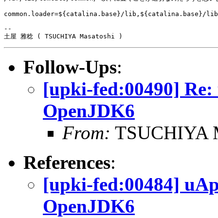
common.loader=${catalina.base}/lib,${catalina.base}/lib
-- 

土屋 雅稔 ( TSUCHIYA Masatoshi )
Follow-Ups
:
[upki-fed:00490] Re:
OpenJDK6
From:
TSUCHIYA M
References
:
[upki-fed:00484] uAp
OpenJDK6