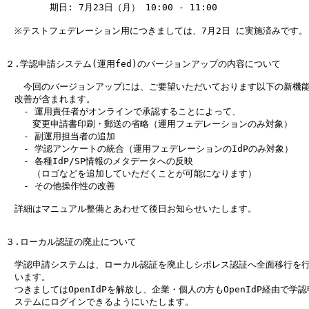
	期日: 7月23日（月） 10:00 - 11:00

　※テストフェデレーション用につきましては、7月2日 に実施済みです。

２.学認申請システム(運用fed)のバージョンアップの内容について

　　今回のバージョンアップには、ご要望いただいております以下の新機能
　改善が含まれます。

　　- 運用責任者がオンラインで承認することによって、

　　　変更申請書印刷・郵送の省略（運用フェデレーションのみ対象）

　　- 副運用担当者の追加

　　- 学認アンケートの統合（運用フェデレーションのIdPのみ対象）

　　- 各種IdP/SP情報のメタデータへの反映

　　　（ロゴなどを追加していただくことが可能になります）

　　- その他操作性の改善

　詳細はマニュアル整備とあわせて後日お知らせいたします。

３.ローカル認証の廃止について

　学認申請システムは、ローカル認証を廃止しシボレス認証へ全面移行を行
　います。

　つきましてはOpenIdPを解放し、企業・個人の方もOpenIdP経由で学認
　ステムにログインできるようにいたします。
