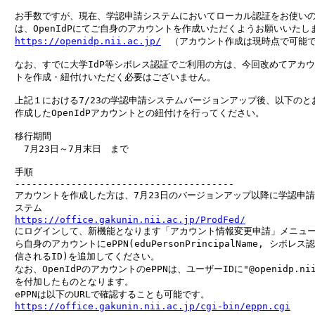
　お手数ですが、現在、学認申請システムにおいてローカル認証をお使いの
　は、OpenIdPにてご自身のアカウントを作成いただくようお願いいたしま
https://openidp.nii.ac.jp/
　（アカウント作成は現時点で可能で
　なお、すでに大学IdP等シボレス認証でご利用の方は、今回改めてアカウ
　トを作成・紐付けいただく必要はございません。

　上記１における7/23の学認申請システムバージョンアップ後、以下のとお
　作成したOpenIdPアカウントとの紐付けを行ってください。

　移行期間

　　7月23日～7月末日　まで

　手順

　---------------------------------------

　アカウントを作成した方は、7月23日のバージョンアップ以降に学認申請
　ステム

https://office.gakunin.nii.ac.jp/ProdFed/
　にログインして、新機能となります「アカウント情報変更申請」メニュー
　ら自身のアカウントにePPN(eduPersonPrincipalName, シボレス
　信されるID)を追加してください。

　なお、OpenIdPのアカウントのePPNは、ユーザーIDに"@openidp.nii.
　を付加したものとなります。

　ePPNは以下のURLで確認することも可能です。

https://office.gakunin.nii.ac.jp/cgi-bin/eppn.cgi