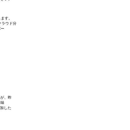
ます。

クラウド分

ー

が、昨

味

加した
