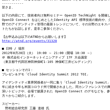
-----------

皆さま、

以下の内容にて、技術者向け無料セミナー OpenID TechNight を開催し
OpenID Connect をはじめとしたIdentity API 標準技術の動向や、
野でのアイデンティティ管理の最新トレンドについて、その分野のエキスパ
トたちがお話します。是非ご参加ください。

http://atnd.org/events/31320
■ 日時 / 場所

2012年8月28日（火） 19:00 ～ 21:00（開場 18:30 ～）

＠ 株式会社インターネットイニシアティブ 17F 大会議室

（東京都千代田区神田神保町1-105 神保町三井ビルディング）

■ セッションその1：

プレゼン＆デモ「Cloud Identity Summit 2012 TOI」

アイデンティティ業界関係者が一同に集う「Cloud Identity Summit」
年に続き今年も米国コロラド州で開催されました。同カンファレンスでの興
深いトピックや、会場で披露された OpenID Connect のデモなどを、参
方々からご紹介します。

スピーカー:

　野村総合研究所 工藤 達雄 氏
