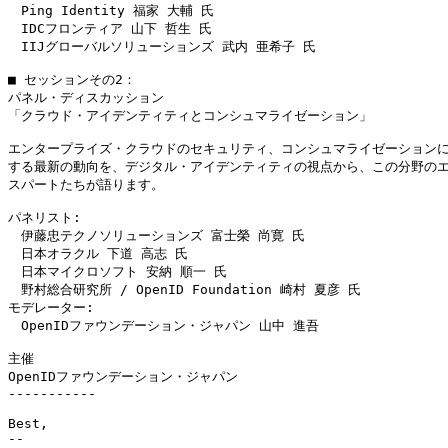
　Ping Identity 福家 大輔 氏

　IDCフロンティア 山下 哲生 氏

　IIJグローバルソリューションズ 武内 亜希子 氏

■ セッションその2：

パネル・ディスカッション

「クラウド・アイデンティティとコンシュマライゼーション」

エンタープライズ・クラウドのセキュリティ、コンシュマライゼーションに
する最新の動向を、デジタル・アイデンティティの視点から、この分野のエ
スパートたちが語ります。

パネリスト:

　伊藤忠テクノソリューションズ 富士榮 尚寛 氏

　日本オラクル 下道 高志 氏

　日本マイクロソフト 安納 順一 氏

　野村総合研究所 / OpenID Foundation 崎村 夏彦 氏

モデレーター:

　OpenIDファウンデーション・ジャパン 山中 進吾

主催

OpenIDファウンデーション・ジャパン

-----------

Best, 

-- 
