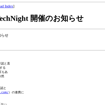
ad Index
]
nID TechNight 開催のお知らせ
のお知らせ
学認と直

する

もあ

然

認と

.com/
）の連携に

さい。
