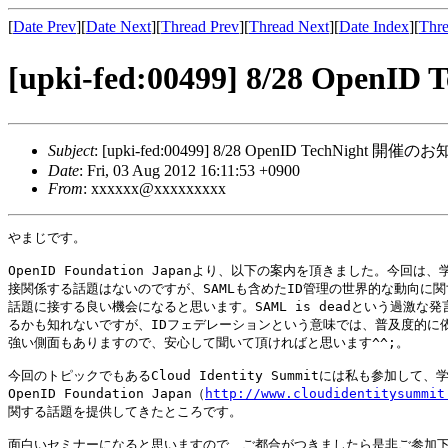
[
Date Prev
][
Date Next
][
Thread Prev
][
Thread Next
][
Date Index
][
Thre
[upki-fed:00499] 8/28 Ope
Subject
: [upki-fed:00499] 8/28 OpenID TechNight 開催
Date
: Fri, 03 Aug 2012 16:11:53 +0900
From
: xxxxxx@xxxxxxxxx
やまじです。

OpenID Foundation Japanより、以下の案内を頂きました。今回は、
接関係する話題はないのですが、SAMLも含めたID管理の世界的な動向に関
話題に接する良い機会になると思います。SAML is deadという過激な発言
るかも知れないですが、IDフェデレーションという意味では、普及度的に依
強い側面もありますので、安心して聞いて頂ければと思います^^;。

今回のトピックでもあるCloud Identity Summitには私も参加して、学
OpenID Foundation Japan（
http://www.cloudidentitysummit
関する話題を提供してきたところです。

面白いセミナーになると思いますので、ご都合がつきましたら是非ご参加下