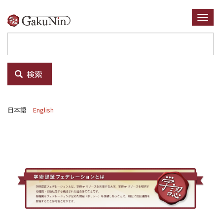
メ
イ
Togg
ン
navi
コ
ン
テ
検索
ン
ツ
に
日本語
English
移
動