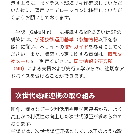
示すように、まずテスト環境で動作確認していただ
いた後に、運用フェデレーションに移行していただ
くようお願いしております。
「学認（GakuNin）」に接続するIdPあるいはSPの
構築には、
学認技術運用基準
（
参加情報
以下を参
照）に従い、本サイトの
技術ガイド
を参考にしてく
ださい。また、構築・設定に関する質問は、
情報交
換メール
をご利用ください。
国立情報学研究所
（NII）
による支援および先行大学からの、適切なア
ドバイスを受けることができます。
次世代認証連携の取り組み
昨今、様々なデータ利活用や産学官連携から、より
高度かつ利便性の向上した次世代認証が求められて
おります。
学認では，次世代認証連携として，以下のような取