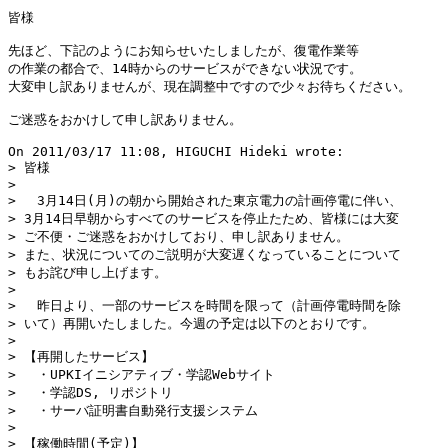
皆様

先ほど、下記のようにお知らせいたしましたが、復電作業等

の作業の都合で、14時からのサービスができない状況です。

大変申し訳ありませんが、現在調整中ですので少々お待ちください。

ご迷惑をおかけして申し訳ありません。

On 2011/03/17 11:08, HIGUCHI Hideki wrote:

> 皆様

> 

> 　3月14日(月)の朝から開始された東京電力の計画停電に伴い、

> 3月14日早朝からすべてのサービスを停止たため、皆様には大変

> ご不便・ご迷惑をおかけしており、申し訳ありません。

> また、状況についてのご説明が大変遅くなっていることについて

> もお詫び申し上げます。

> 

> 　昨日より、一部のサービスを時間を限って（計画停電時間を除

> いて）再開いたしました。今週の予定は以下のとおりです。

> 

> 【再開したサービス】

> 　・UPKIイニシアティブ・学認Webサイト

> 　・学認DS, リポジトリ

> 　・サーバ証明書自動発行支援システム

> 

> 【稼働時間(予定)】
