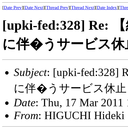
[
Date Prev
][
Date Next
][
Thread Prev
][
Thread Next
][
Date Index
][
Thre
[upki-fed:328]
に伴�うサービス休
Subject
: [upki-fed
に伴�うサービス休止
Date
: Thu, 17 Mar 2011
From
: HIGUCHI Hidek