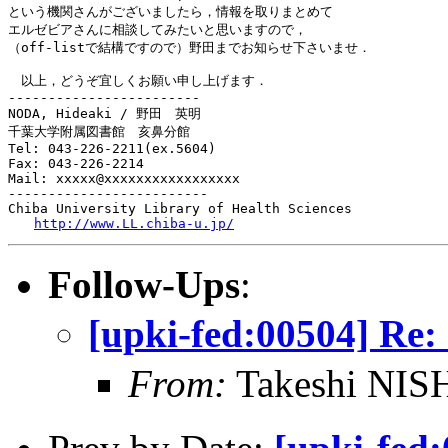
という機関さんがございましたら，情報を取りまとめて

エルゼビアさんに相談してみたいと思いますので，

（off-listで結構ですので）野田までお知らせ下さいませ．

　以上，どうぞ宜しくお願い申し上げます．

------------------------

NODA, Hideaki / 野田　英明 

千葉大学附属図書館　亥鼻分館 

Tel: 043-226-2211(ex.5604)

Fax: 043-226-2214

Mail: xxxxx@xxxxxxxxxxxxxxxxx

-------------------------

Chiba University Library of Health Sciences

http://www.LL.chiba-u.jp/
Follow-Ups
:
[upki-fed:005
From:
Takeshi NI