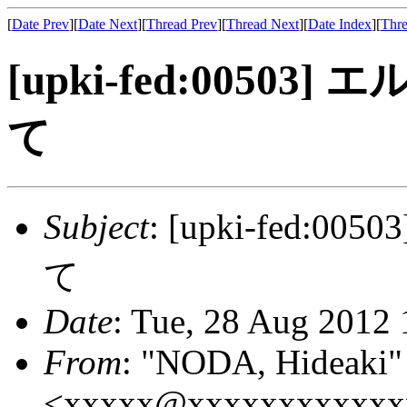
[
Date Prev
][
Date Next
][
Thread Prev
][
Thread Next
][
Date Index
][
Thre
[upki-fed:005
て
Subject
: [upki-fed
て
Date
: Tue, 28 Aug 2012
From
: "NODA, Hideaki"
<xxxxx@xxxxxxxxxxxx