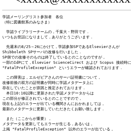
学認メーリングリスト参加者　各位

（特に図書館系のみなさま）

　学認ライブラリーチームの，千葉大・野田です．

いつもお世話になりまして，ありがとうございます．

　先週末の8/25～26にかけて，学認参加SPであるElsevierさんが

Shibboleth SPサーバの改修を行いました．

SP側での改修そのものは終了しているとのことなのですが，

一部のIdPにて，Elsevier ScienceCirect および Scopus 接続時に
"FatalProfileException" というエラーが確認されております．

　この障害は，エルゼビアさんのサーバ証明書について，

改修前後の双方の証明書が同時に学認メタデータ上に

存在していたことが原因と推定されております．

　本日10:10以降に更新された学認メタデータからは

この部分が修正されているとのことですので，

現在も上記のエラーが出ている機関さんにおかれましては，

最新のメタデータに更新していただきたくお願い致します．

　また（ここからが重要），

メタデータを更新してもエラーが生じる，あるいは，

上掲 "FatalProfileException" 以外のエラーが出ている，
