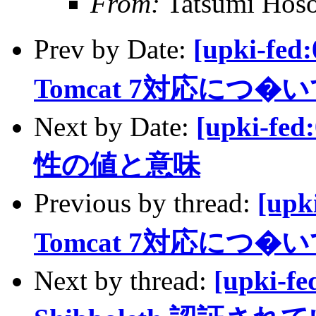
From:
Tatsumi Hos
Prev by Date:
[upki-fed
Tomcat 7対応につ�
Next by Date:
[upki-fed
性の値と意味
Previous by thread:
[upk
Tomcat 7対応につ�
Next by thread:
[upki-f