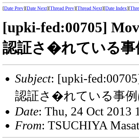
[
Date Prev
][
Date Next
][
Thread Prev
][
Thread Next
][
Date Index
][
Thre
[upki-fed:00705] Mo
認証さ�れている事
Subject
: [upki-fed:0070
認証さ�れている事例
Date
: Thu, 24 Oct 2013
From
: TSUCHIYA Masa