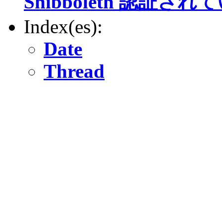
Shibboleth 認証
Index(es):
Date
Thread