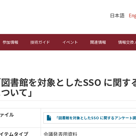
日本語
Eng
参加情報
技術ガイド
イベント
関連情報
情報交換
「図書館を対象としたSSO に関
について」
ァイル
File
「図書館を対象としたSSO に関するアンケート
イテムタイプ
会議発表用資料