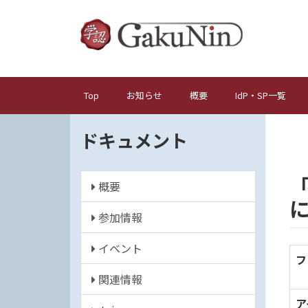
メ
イ
ン
コ
ン
テ
Top
お知らせ
概要
IdP・SP一覧
メ
ン
イ
ツ
ドキュメント
ン
に
ナ
移
動
ビ
概要
ゲ
ー
参加情報
シ
イベント
ョ
フ
ン
関連情報
ア