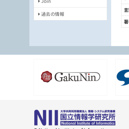
Join
言
過去の情報
著