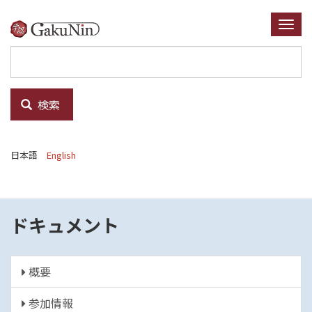
メ
イ
Togg
ン
navi
コ
ン
テ
検索
ン
ツ
に
日本語
English
移
動
ドキュメント
概要
参加情報