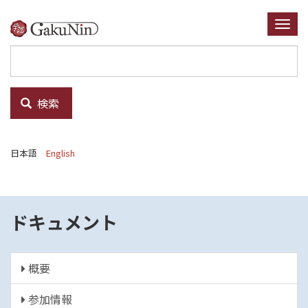
メ
イ
Togg
ン
navi
コ
ン
テ
検索
ン
ツ
に
日本語
English
移
動
ドキュメント
概要
参加情報