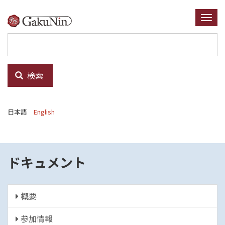
メ
イ
Togg
ン
navi
コ
ン
テ
検索
ン
ツ
に
日本語
English
移
動
ドキュメント
概要
参加情報