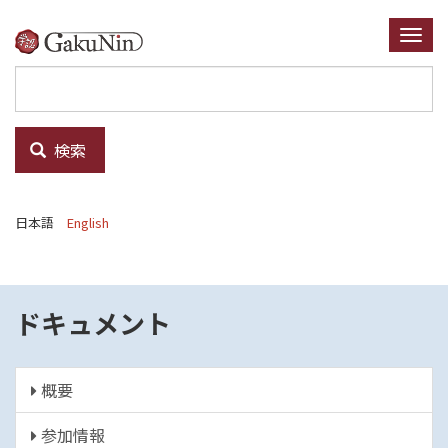
メ
イ
Togg
ン
navi
コ
ン
テ
検索
ン
ツ
に
日本語
English
移
動
ドキュメント
概要
参加情報