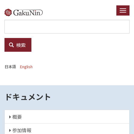
メ
イ
Togg
ン
navi
コ
ン
テ
検索
ン
ツ
に
日本語
English
移
動
ドキュメント
概要
参加情報