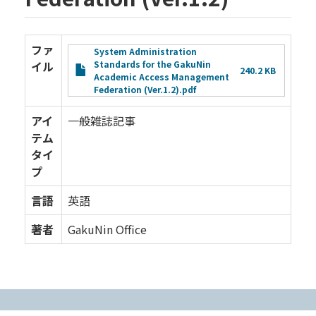
ファ
File
System Administration
イル
Standards for the GakuNin
240.2 KB
Academic Access Management
Federation (Ver.1.2).pdf
アイ
一般雑誌記事
テム
タイ
プ
言語
英語
著者
GakuNin Office