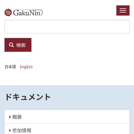
メ
イ
Togg
ン
navi
コ
ン
テ
検索
ン
ツ
に
日本語
English
移
動
ドキュメント
概要
参加情報