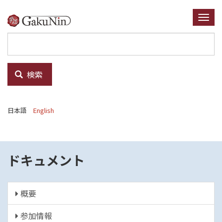
メ
イ
Togg
ン
navi
コ
ン
テ
検索
ン
ツ
に
日本語
English
移
動
ドキュメント
概要
参加情報