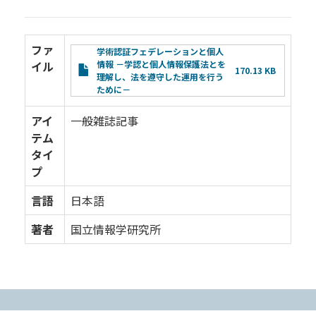
ファ
File
学術認証フェデレーションと個人
イル
情報 －学認と個人情報保護法とを
170.13 KB
理解し、法を遵守した運用を行う
ために－
アイ
一般雑誌記事
テム
タイ
プ
言語
日本語
著者
国立情報学研究所