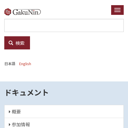
メ
イ
Togg
ン
navi
コ
ン
テ
検索
ン
ツ
に
日本語
English
移
動
ドキュメント
概要
参加情報