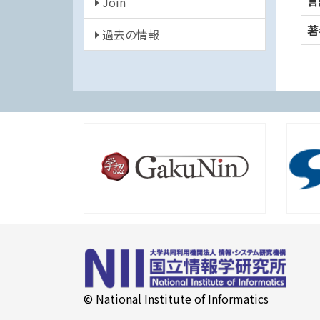
言
Join
著
過去の情報
© National Institute of Informatics