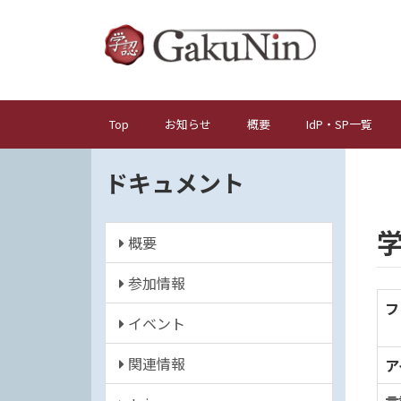
メ
イ
ン
コ
ン
テ
Top
お知らせ
概要
IdP・SP一覧
メ
ン
イ
ツ
ドキュメント
ン
に
ナ
移
動
ビ
概要
ゲ
ー
参加情報
シ
フ
イベント
ョ
ン
関連情報
ア