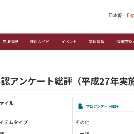
日本語
Eng
参加情報
技術ガイド
イベント
関連情報
情報交換
学認アンケート総評（平成27年実
ァイル
File
学認アンケート総評
イテムタイプ
その他