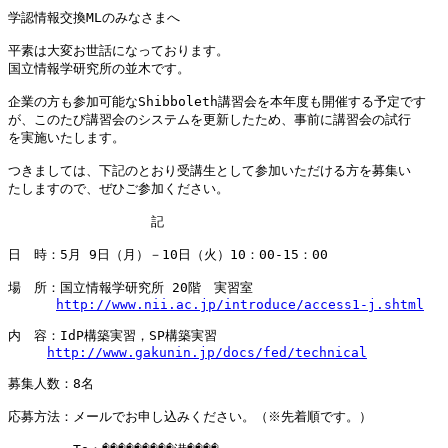
学認情報交換MLのみなさまへ

平素は大変お世話になっております。

国立情報学研究所の並木です。

企業の方も参加可能なShibboleth講習会を本年度も開催する予定です

が、このたび講習会のシステムを更新したため、事前に講習会の試行

を実施いたします。

つきましては、下記のとおり受講生として参加いただける方を募集い

たしますので、ぜひご参加ください。

　　　　　　　　　　　記

日　時：5月 9日（月）－10日（火）10：00‐15：00

場　所：国立情報学研究所 20階　実習室

http://www.nii.ac.jp/introduce/access1-j.shtml
内　容：IdP構築実習，SP構築実習

http://www.gakunin.jp/docs/fed/technical
募集人数：8名

応募方法：メールでお申し込みください。（※先着順です。）
