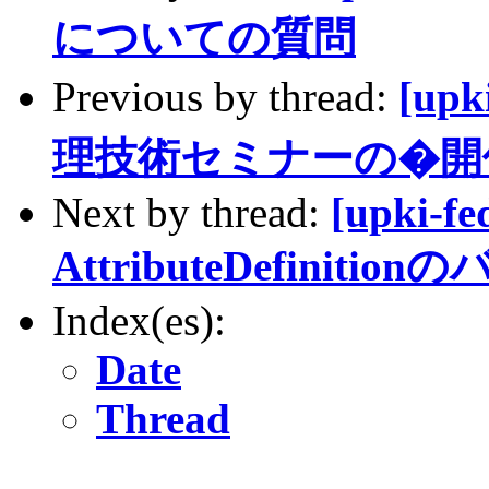
についての質問
Previous by thread:
[up
理技術セミナーの�開
Next by thread:
[upki-fe
AttributeDefinition
Index(es):
Date
Thread