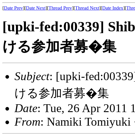
[
Date Prev
][
Date Next
][
Thread Prev
][
Thread Next
][
Date Index
][
Thre
[upki-fed:00339]
ける参加者募�集
Subject
: [upki-fed:0
ける参加者募�集
Date
: Tue, 26 Apr 2011 
From
: Namiki Tomiyuk