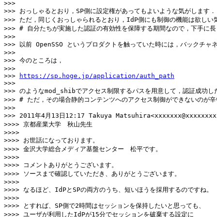
>>>

>>> おっしゃるとおり，SP側に設定権があってもよいような気がします．

>>> ただ，同じくおっしゃられるとおり，IdP側にも制御の機能は欲しい気
>>> # 自分たちが実施した認証の有効性を保障する期間なので，下手に
>>>

>>> 以前 OpenSSO というプロダクトを触っていた時には，バッ
>>>

>>> 今のところは，

>>>

>>> 
https://sp.hoge.jp/application/auth_path
>>>

>>> のようなmod_shibでアクセス制限するパスを用意して，認証
>>> # ただ，その場合静的コンテンツへのアクセス制御ができないのが辛
>>>

>>> 2011年4月13日12:17 Takuya Matsuhira<xxxxxxx@xxxxxxxxx
>>>> 京都産業大学　秋山先生

>>>>

>>>> お世話になっております。

>>>> 金沢大学総合メディア基盤センター　松平です。

>>>>

>>>> コメントありがとうございます。

>>>> ソースまで確認していただき、ありがとうございます。

>>>>

>>>> なるほど、IdPとSPの両方のうち、短いほうを採用するのですね。

>>>>

>>>> とすれば、SP側で2時間はセッションを保持したいと思っても、

>>>> ユーザが利用したIdPが15分でセッションを破棄する設定に
