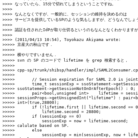
>>>> なっていたら、15分で切れてしまうということですね。

>>>>

>>>> なんとなくですが、一般的に、セッションの維持を決めるのは

>>>> サービスを提供しているSPのような気もしますが、どうなんでしょう
>>>>

>>>> 認証を任されたIdPが取り仕切るというのもなんとなくわかりますが
>>>>

>>>> (2011/04/13 10:54), Toyokazu Akiyama wrote:

>>>>> 京産大の秋山です．

>>>>>

>>>>> 横やりですいません．

>>>>> svn の SP のコードで lifetime を grep 検索すると，

>>>>>

>>>>> cpp-sp/trunk/shibsp/handler/impl/SAML2Consumer.cp
>>>>>

>>>>>       // Session expiration for SAML 2.0 is joint
>>>>>       time_t sessionExp = ssoStatement->getSessio
>>>>> ssoStatement->getSessionNotOnOrAfterEpoch() : 0;

>>>>>       pair<bool,unsigned int>    lifetime = sessi
>>>>> sessionProps->getUnsignedInt("lifetime") : pair<b
>>>>> int>(true,28800);

>>>>>       if (!lifetime.first || lifetime.second == 0
>>>>>           lifetime.second = 28800;

>>>>>       if (sessionExp == 0)

>>>>>           sessionExp = now + lifetime.second;    
>>>>> calulate based on SP.

>>>>>       else

>>>>>           sessionExp = min(sessionExp, now + life