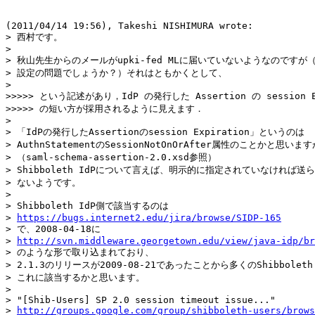
(2011/04/14 19:56), Takeshi NISHIMURA wrote:

> 西村です。

> 

> 秋山先生からのメールがupki-fed MLに届いていないようなのですが（M
> 設定の問題でしょうか？）それはともかくとして、

> 

>>>>> という記述があり，IdP の発行した Assertion の session Exp
>>>>> の短い方が採用されるように見えます．

> 

> 「IdPの発行したAssertionのsession Expiration」というのは

> AuthnStatementのSessionNotOnOrAfter属性のことかと思います
> （saml-schema-assertion-2.0.xsd参照）

> Shibboleth IdPについて言えば、明示的に指定されていなければ送ら
> ないようです。

> 

> Shibboleth IdP側で該当するのは

> 
https://bugs.internet2.edu/jira/browse/SIDP-165
> で、2008-04-18に

> 
http://svn.middleware.georgetown.edu/view/java-idp/br
> のような形で取り込まれており、

> 2.1.3のリリースが2009-08-21であったことから多くのShibboleth 
> これに該当するかと思います。

> 

> "[Shib-Users] SP 2.0 session timeout issue..."

> 
http://groups.google.com/group/shibboleth-users/brows