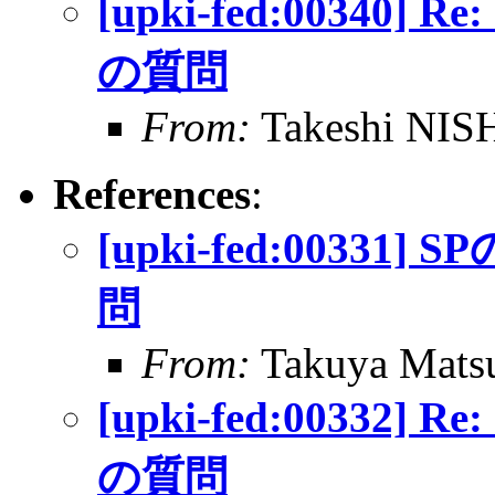
[upki-fed:0034
の質問
From:
Takeshi NI
References
:
[upki-fed:003
問
From:
Takuya Matsu
[upki-fed:0033
の質問