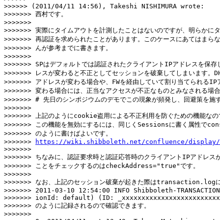
>>>>>> (2011/04/11 14:56), Takeshi NISHIMURA wrote:

>>>>>>> 西村です。

>>>>>>>

>>>>>>> 実際にタイムアウトを計測したことはないのですが、明らかにタ
>>>>>>> 再認証を求められたことがあります。このケースにあてはまらな
>>>>>>> んが参考までに書きます。

>>>>>>>

>>>>>>> SPはデフォルトでは認証されたクライアントIPアドレスを保存し
>>>>>>> レスが変わると不正としてセッションを破棄してしまいます。DHC
>>>>>>> アドレスが変わる場合や、FWを経由していて割り当てられるIP
>>>>>>> 変わる場合には、正当なアクセスが不正なものとみなされる場合
>>>>>>> # 先日のシンポジウムのデモでこの現象が頻発し、回避策を施
>>>>>>>

>>>>>>> 上記のようにcookie盗用による不正利用を防ぐための機能なの
>>>>>>> この機能を無効にするには、同じくSessionsに書く属性でconsist
>>>>>>> のように書けばよいです。

>>>>>>> 
https://wiki.shibboleth.net/confluence/display/
>>>>>>>

>>>>>>> ちなみに、認証要求時と認証応答時のクライアントIPアドレス
>>>>>>> ことをチェックするのはcheckAddress="true"です。

>>>>>>>

>>>>>>> なお、上記のセッション破棄が起きた際はtransaction.logに
>>>>>>> 2011-03-10 12:54:00 INFO Shibboleth-TRANSACTION
>>>>>>> ionId: default) (ID: _xxxxxxxxxxxxxxxxxxxxxxxxx
>>>>>>> のように記録されるので確認できます。

>>>>>>>
