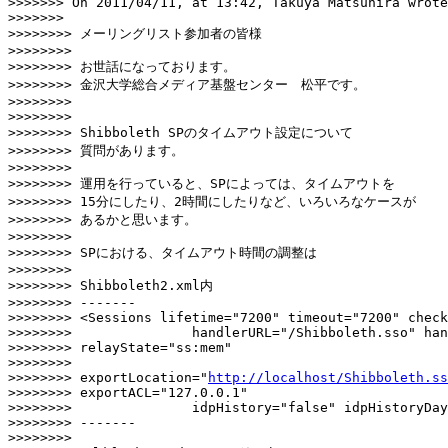
>>>>>>> On 2011/04/11, at 13:42, Takuya Matsuhira wrote
>>>>>>>

>>>>>>>> メーリングリスト参加者の皆様

>>>>>>>>

>>>>>>>> お世話になっております。

>>>>>>>> 金沢大学総合メディア基盤センター　松平です。

>>>>>>>>

>>>>>>>>

>>>>>>>> Shibboleth SPのタイムアウト設定について

>>>>>>>> 質問があります。

>>>>>>>>

>>>>>>>> 運用を行っていると、SPによっては、タイムアウトを

>>>>>>>> 15分にしたり、2時間にしたりなど、いろいろなケースが

>>>>>>>> あるかと思います。

>>>>>>>>

>>>>>>>> SPにおける、タイムアウト時間の調整は

>>>>>>>>

>>>>>>>> Shibboleth2.xml内

>>>>>>>> -------

>>>>>>>> <Sessions lifetime="7200" timeout="7200" check
>>>>>>>>               handlerURL="/Shibboleth.sso" han
>>>>>>>> relayState="ss:mem"

>>>>>>>>

>>>>>>>> exportLocation="
http://localhost/Shibboleth.s
>>>>>>>> exportACL="127.0.0.1"

>>>>>>>>               idpHistory="false" idpHistoryDay
>>>>>>>> -------

>>>>>>>>
