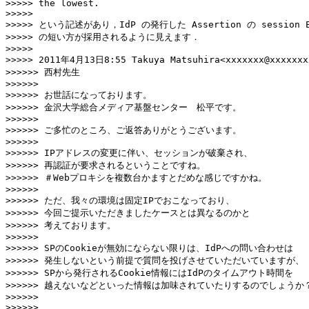
>>>>> the lowest.

>>>>>

>>>>> という記述があり，IdP の発行した Assertion の session Exp
>>>>> の短い方が採用されるように見えます．

>>>>>

>>>>> 2011年4月13日8:55 Takuya Matsuhira<xxxxxxx@xxxxxxxx
>>>>>> 西村先生

>>>>>>

>>>>>> お世話になっております。

>>>>>> 金沢大学総合メディア基盤センター　松平です。

>>>>>>

>>>>>> ご多忙のところ、ご返答ありがとうございます。

>>>>>>

>>>>>> IPアドレスの変更に伴い、セッションが破棄され、

>>>>>> 再認証が要求されるということですね。

>>>>>> ＃Webプロキシを複数台かますとだめな感じですかね。

>>>>>>

>>>>>> ただ、我々の環境は固定IPでおこなっており、

>>>>>> 今回ご提示いただきましたケースとは異なるのかと

>>>>>> 考えております。

>>>>>>

>>>>>> SPのCookieが無効にならない限りは、IdPへの問い合わせは

>>>>>> 発生しないという前提で質問を投げさせていただいていますが、

>>>>>> SPから発行されるCookie情報にはIdPのタイムアウト時間を

>>>>>> 越えないなどといった情報は加味されていたりするのでしょうか？
>>>>>>

>>>>>>
