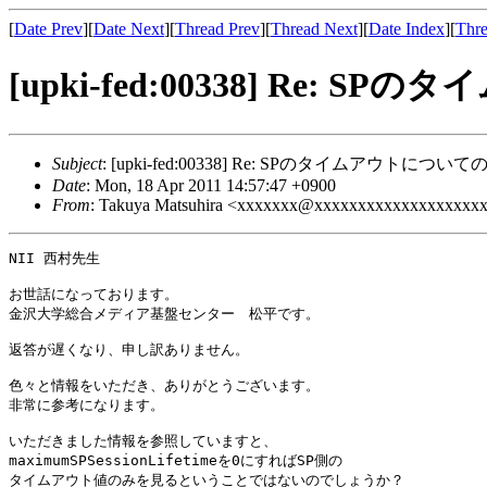
[
Date Prev
][
Date Next
][
Thread Prev
][
Thread Next
][
Date Index
][
Thre
[upki-fed:00338] Re:
Subject
: [upki-fed:00338] Re: SPのタイムアウトについ
Date
: Mon, 18 Apr 2011 14:57:47 +0900
From
: Takuya Matsuhira <xxxxxxx@xxxxxxxxxxxxxxxxxxx
NII 西村先生

お世話になっております。

金沢大学総合メディア基盤センター　松平です。

返答が遅くなり、申し訳ありません。

色々と情報をいただき、ありがとうございます。

非常に参考になります。

いただきました情報を参照していますと、

maximumSPSessionLifetimeを0にすればSP側の

タイムアウト値のみを見るということではないのでしょうか？
