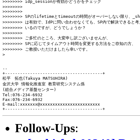
>>>>>>>> idp_sessionが有効かどうかをチェック

>>>>>>>>

>>>>>>>>

>>>>>>>> SPのlifetimeとtimeoutの時間がオーバーしない限り、_shib
>>>>>>>> は有効で、IdPに問い合わせなくても、SP内で解決できると考
>>>>>>>> いるのですが、どうでしょうか？

>>>>>>>>

>>>>>>>> ご多忙のところ、大変申し訳ございませんが、

>>>>>>>> SPに応じてタイムアウト時間を変更する方法をご存知の方、

>>>>>>>> ご教授いただけましたら幸いです。

> 

-- 

+---------------------------------------+

松平　拓也(Takuya MATSUHIRA)

金沢大学 情報化推進室 教育研究システム係

(総合メディア基盤センター)

Tel:076-234-6932

Fax:076-234-6932

E-mail:xxxxxxx@xxxxxxxxxxxxxxxxxxxxxxxx

+---------------------------------------+
Follow-Ups
: