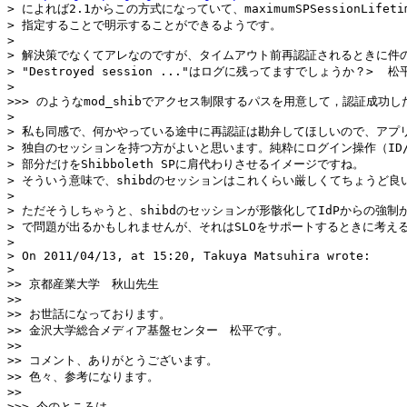
> によれば2.1からこの方式になっていて、maximumSPSessionLifetim
> 指定することで明示することができるようです。

> 

> 解決策でなくてアレなのですが、タイムアウト前再認証されるときに件の
> "Destroyed session ..."はログに残ってますでしょうか？>  松
> 

>>> のようなmod_shibでアクセス制限するパスを用意して，認証
> 

> 私も同感で、何かやっている途中に再認証は勘弁してほしいので、アプリ
> 独自のセッションを持つ方がよいと思います。純粋にログイン操作（ID/
> 部分だけをShibboleth SPに肩代わりさせるイメージですね。

> そういう意味で、shibdのセッションはこれくらい厳しくてちょうど良
> 

> ただそうしちゃうと、shibdのセッションが形骸化してIdPからの強制が
> で問題が出るかもしれませんが、それはSLOをサポートするときに考えるこ
> 

> On 2011/04/13, at 15:20, Takuya Matsuhira wrote:

> 

>> 京都産業大学　秋山先生

>>

>> お世話になっております。

>> 金沢大学総合メディア基盤センター　松平です。

>>

>> コメント、ありがとうございます。

>> 色々、参考になります。

>>

>>> 今のところは，
