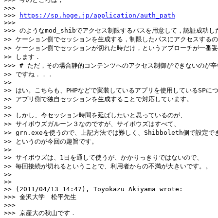
>>>

>>> 
https://sp.hoge.jp/application/auth_path
>>>

>>> のようなmod_shibでアクセス制限するパスを用意して，認証成功し
>> ケーション側でセッションを生成する，制限したパスにアクセスするの
>> ケーション側でセッションが切れた時だけ，というアプローチが一番妥
>> します．

>>> # ただ，その場合静的コンテンツへのアクセス制御ができないのが辛
>> ですね．．．

>>

>> はい。こちらも、PHPなどで実装しているアプリを使用しているSPにつ
>> アプリ側で独自セッションを生成することで対応しています。

>>

>> しかし、今セッション時間を延ばしたいと思っているのが、

>> サイボウズガルーン３なのですが、サイボウズはすべて、

>> grn.exeを使うので、上記方法では難しく、Shibboleth側で設定で
>> というのが今回の趣旨です。

>>

>> サイボウズは、1日を通して使うが、かかりっきりではないので、

>> 毎回接続が切れるということで、利用者からの不満が大きいです。。

>>

>>

>> (2011/04/13 14:47), Toyokazu Akiyama wrote:

>>> 金沢大学　松平先生

>>>

>>> 京産大の秋山です．
