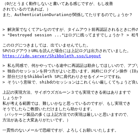
（0だとうまく動作しないと書いてある感じですが、もし改善

されているのであれば。）

また、AuthenticationDurationが関係してたりするのでしょうか？

> 解決策でなくてアレなのですが、タイムアウト前再認証されるときに件の
> "Destroyed session ..."はログに残ってますでしょうか？ > 松
このログにつきましては、出ていませんでした。

https://idp.server/Shibboleth.sso/Logout
> 私も同感で、何かやっている途中に再認証は勘弁してほしいので、アプリ
> 独自のセッションを持つ方がよいと思います。純粋にログイン操作（ID/
> 部分だけをShibboleth SPに肩代わりさせるイメージですね。

> そういう意味で、shibdのセッションはこれくらい厳しくてちょうど良
上記の実現方法、サイボウズガルーン３でも実現できる術はありますで

しょうか？

私が考える範囲では、難しいかなと思っているのですが、もし実現でき

そうでしたらご教授いただけましたら助かります。

（パッケージ製品の多くは上記方法での実現は厳しいと思いますので、

方法があると大変ありがたいです。）

一貫性のないメールで恐縮ですが、よろしくお願いいたします。
