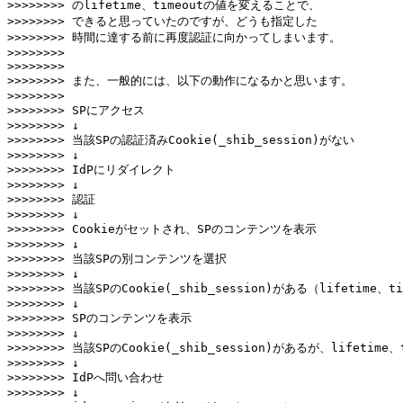
>>>>>>>> のlifetime、timeoutの値を変えることで、

>>>>>>>> できると思っていたのですが、どうも指定した

>>>>>>>> 時間に達する前に再度認証に向かってしまいます。

>>>>>>>>

>>>>>>>>

>>>>>>>> また、一般的には、以下の動作になるかと思います。

>>>>>>>>

>>>>>>>> SPにアクセス

>>>>>>>> ↓

>>>>>>>> 当該SPの認証済みCookie(_shib_session)がない

>>>>>>>> ↓

>>>>>>>> IdPにリダイレクト

>>>>>>>> ↓

>>>>>>>> 認証

>>>>>>>> ↓

>>>>>>>> Cookieがセットされ、SPのコンテンツを表示

>>>>>>>> ↓

>>>>>>>> 当該SPの別コンテンツを選択

>>>>>>>> ↓

>>>>>>>> 当該SPのCookie(_shib_session)がある（lifetime、t
>>>>>>>> ↓

>>>>>>>> SPのコンテンツを表示

>>>>>>>> ↓

>>>>>>>> 当該SPのCookie(_shib_session)があるが、lifetime、
>>>>>>>> ↓

>>>>>>>> IdPへ問い合わせ

>>>>>>>> ↓
