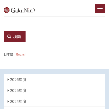
メ
イ
Togg
ン
navi
コ
ン
テ
検索
ン
ツ
に
日本語
English
移
動
年
2026年度
度
2025年度
2024年度