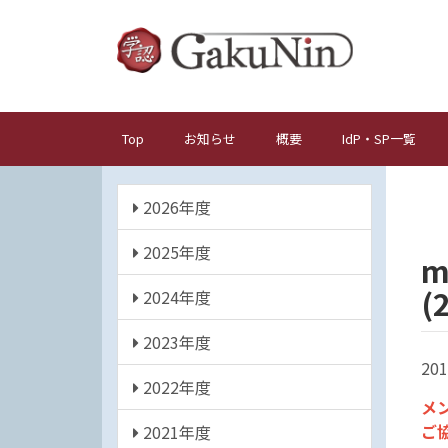
メ
イ
ン
コ
ン
テ
Top
お知らせ
概要
IdP・SP一覧
メ
ン
イ
ツ
年
ン
に
2026年度
度
ナ
移
動
2025年度
ビ
m
ゲ
(
2024年度
ー
シ
2023年度
ョ
201
2022年度
ン
メ
ご
2021年度