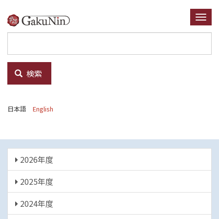
メ
イ
Togg
ン
navi
コ
ン
テ
検索
ン
ツ
に
日本語
English
移
動
年
2026年度
度
2025年度
2024年度