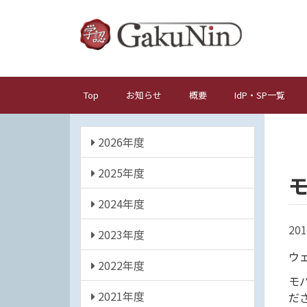
メ
イ
ン
コ
ン
テ
Top
お知らせ
概要
IdP・SP一覧
メ
ン
イ
ツ
年
ン
に
2026年度
度
ナ
移
動
2025年度
ビ
ゲ
2024年度
ー
201
シ
2023年度
ョ
ウ
2022年度
ン
モ
2021年度
だ