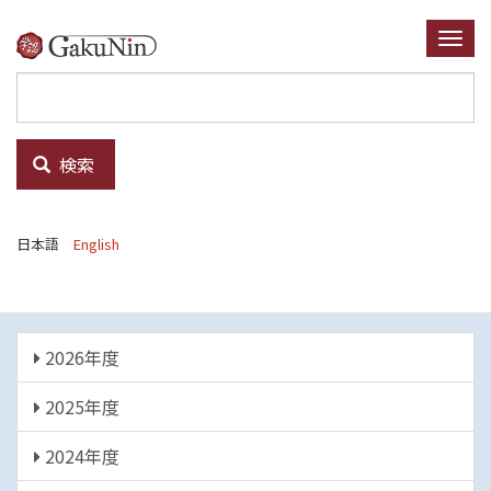
メ
イ
Togg
ン
navi
コ
ン
テ
検索
ン
ツ
に
日本語
English
移
動
年
2026年度
度
2025年度
2024年度