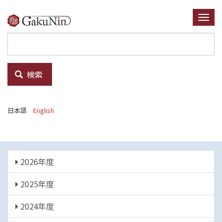
メ
イ
Togg
ン
navi
コ
ン
テ
検索
ン
ツ
に
日本語
English
移
動
年
2026年度
度
2025年度
2024年度