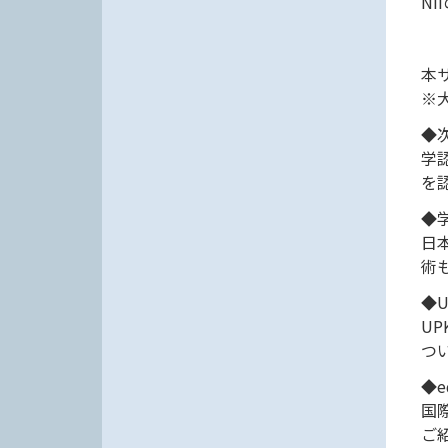
N
本
※
◆次
学
を
◆学
日
術
◆U
U
つ
◆e
国
ご