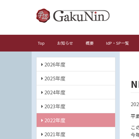
メ
イ
ン
コ
ン
テ
Top
お知らせ
概要
IdP・SP一覧
メ
ン
イ
ツ
年
ン
に
2026年度
度
ナ
移
動
2025年度
ビ
ゲ
2024年度
ー
202
シ
2023年度
ョ
平
2022年度
ン
こ
2021年度
今