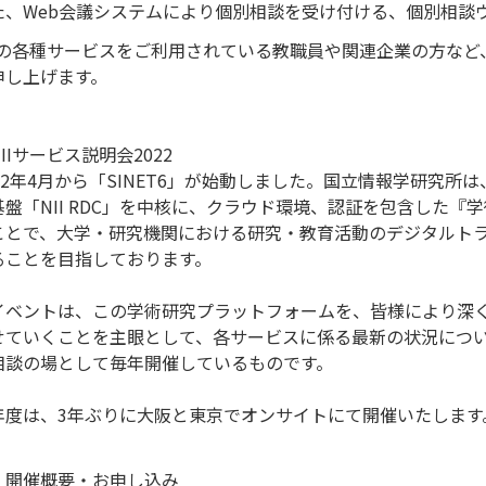
た、Web会議システムにより個別相談を受け付ける、個別相談
IIの各種サービスをご利用されている教職員や関連企業の方な
申し上げます。
IIサービス説明会2022
022年4月から「SINET6」が始動しました。国立情報学研究所は
基盤「NII RDC」を中核に、クラウド環境、認証を包含した
ことで、大学・研究機関における研究・教育活動のデジタルトラ
ることを目指しております。
イベントは、この学術研究プラットフォームを、皆様により深
せていくことを主眼として、各サービスに係る最新の状況につ
相談の場として毎年開催しているものです。
年度は、3年ぶりに大阪と東京でオンサイトにて開催いたします
。
 開催概要・お申し込み