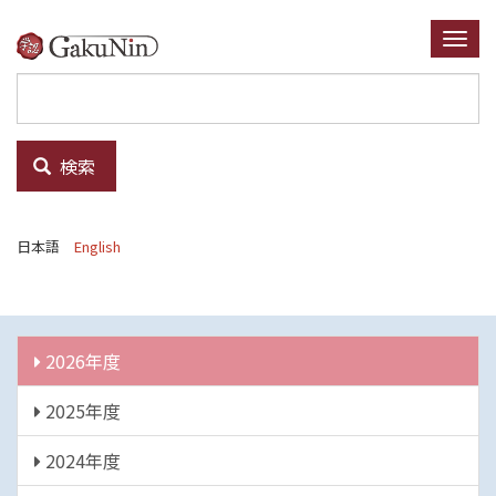
メ
イ
Togg
ン
navi
コ
ン
テ
検索
ン
ツ
に
日本語
English
移
動
年
2026年度
度
2025年度
2024年度