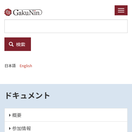
メ
イ
Togg
ン
navi
コ
ン
テ
検索
ン
ツ
に
日本語
English
移
動
ドキュメント
概要
参加情報