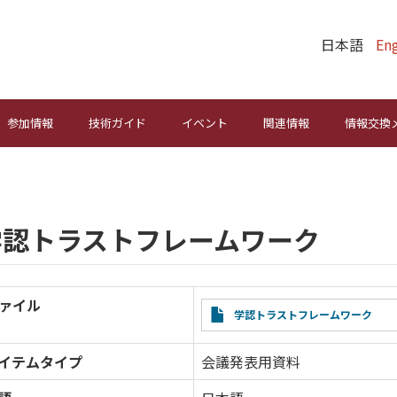
日本語
Eng
参加情報
技術ガイド
イベント
関連情報
情報交換
学認トラストフレームワーク
ァイル
File
学認トラストフレームワーク
イテムタイプ
会議発表用資料