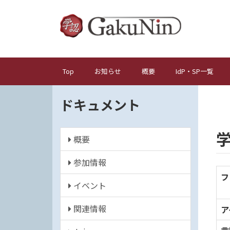
メ
イ
ン
コ
ン
テ
Top
お知らせ
概要
IdP・SP一覧
メ
ン
イ
ツ
ドキュメント
ン
に
ナ
移
動
ビ
概要
ゲ
ー
参加情報
シ
フ
イベント
ョ
ン
関連情報
ア