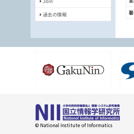
言
Join
著
過去の情報
© National Institute of Informatics