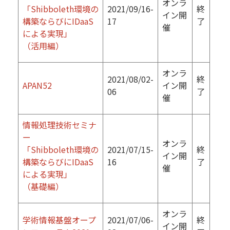
オンラ
「Shibboleth環境の
2021/09/16-
終
イン開
構築ならびにIDaaS
17
了
催
による実現」
（活用編）
オンラ
2021/08/02-
終
APAN52
イン開
06
了
催
情報処理技術セミナ
ー
オンラ
「Shibboleth環境の
2021/07/15-
終
イン開
構築ならびにIDaaS
16
了
催
による実現」
（基礎編）
オンラ
学術情報基盤オープ
2021/07/06-
終
イン開