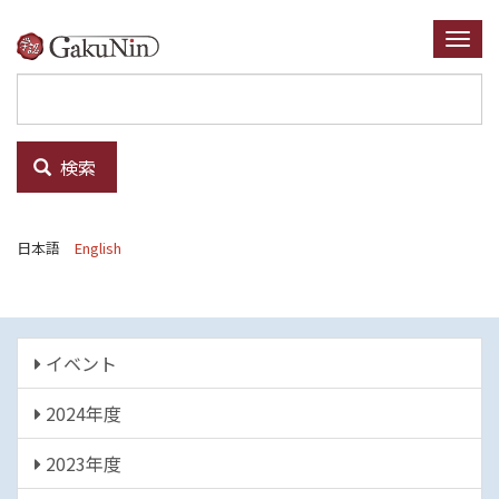
メ
イ
Togg
ン
navi
コ
ン
テ
検索
ン
ツ
に
日本語
English
移
動
イ
イベント
ベ
2024年度
ン
ト
2023年度