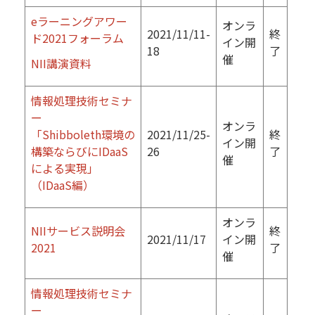
eラーニングアワー
オンラ
2021/11/11-
終
ド2021フォーラム
イン開
18
了
催
NII講演資料
情報処理技術セミナ
ー
オンラ
「Shibboleth環境の
2021/11/25-
終
イン開
構築ならびにIDaaS
26
了
催
による実現」
（IDaaS編）
オンラ
NIIサービス説明会
終
2021/11/17
イン開
2021
了
催
情報処理技術セミナ
ー