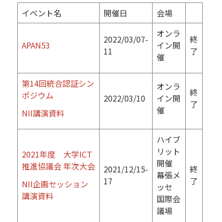
イベント名
開催日
会場
オンラ
2022/03/07-
終
APAN53
イン開
11
了
催
第14回統合認証シン
オンラ
終
ポジウム
2022/03/10
イン開
了
催
NII講演資料
ハイブ
リット
2021年度 大学ICT
開催
推進協議会 年次大会
2021/12/15-
終
幕張メ
17
了
NII企画セッション
ッセ
講演資料
国際会
議場