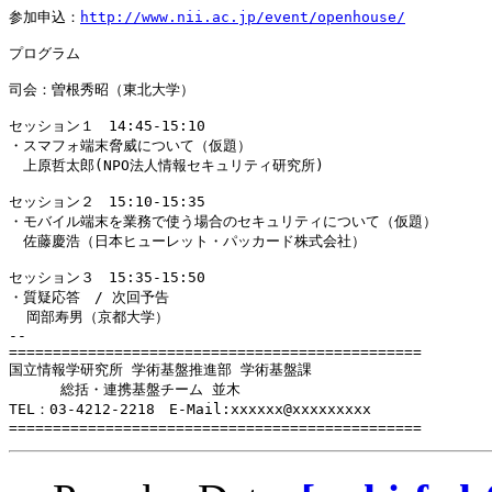
参加申込：
http://www.nii.ac.jp/event/openhouse/
プログラム

司会：曽根秀昭（東北大学）

セッション１　14:45-15:10

・スマフォ端末脅威について（仮題）

　上原哲太郎(NPO法人情報セキュリティ研究所) 　

セッション２　15:10-15:35

・モバイル端末を業務で使う場合のセキュリティについて（仮題）

　佐藤慶浩（日本ヒューレット・パッカード株式会社）

セッション３　15:35-15:50

・質疑応答　/ 次回予告

  岡部寿男（京都大学）

-- 

===============================================

国立情報学研究所 学術基盤推進部 学術基盤課

　　　 総括・連携基盤チーム 並木

TEL：03-4212-2218　E-Mail:xxxxxx@xxxxxxxxx

===============================================