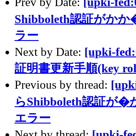
Prev by Date:
[upki-fed
Shibboleth認証
ラー
Next by Date:
[upki-f
証明書更新手順(key rollo
Previous by thread:
[upk
らShibboleth認
エラー
Next by thread:
[upki-