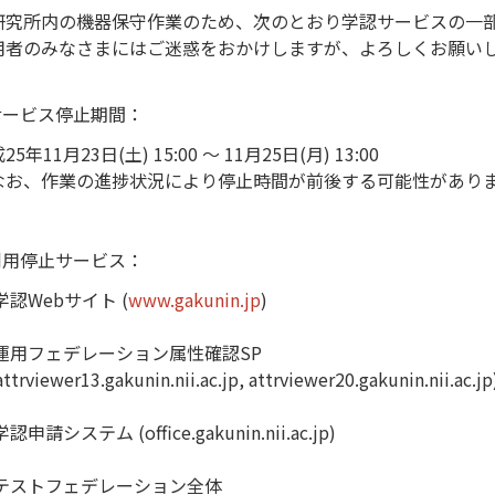
研究所内の機器保守作業のため、次のとおり学認サービスの一
用者のみなさまにはご迷惑をおかけしますが、よろしくお願い
.サービス停止期間：
25年11月23日(土) 15:00 ～ 11月25日(月) 13:00
なお、作業の進捗状況により停止時間が前後する可能性があり
.利用停止サービス：
学認Webサイト (
www.gakunin.jp
)
 運用フェデレーション属性確認SP
trviewer13.gakunin.nii.ac.jp, attrviewer20.gakunin.nii.ac.jp
認申請システム (office.gakunin.nii.ac.jp)
 テストフェデレーション全体