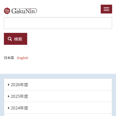
メ
イ
Togg
ン
navi
コ
ン
テ
検索
ン
ツ
に
日本語
English
移
動
年
2026年度
度
2025年度
2024年度