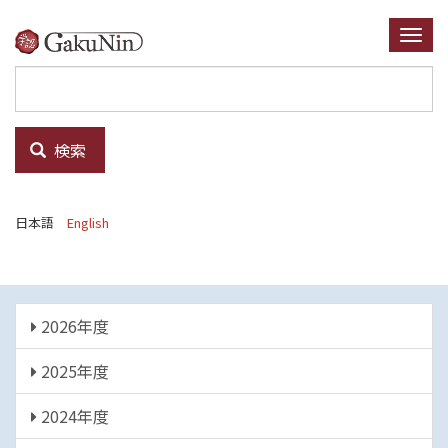
メ
イ
Togg
ン
navi
コ
ン
テ
検索
ン
ツ
に
日本語
English
移
動
年
2026年度
度
2025年度
2024年度