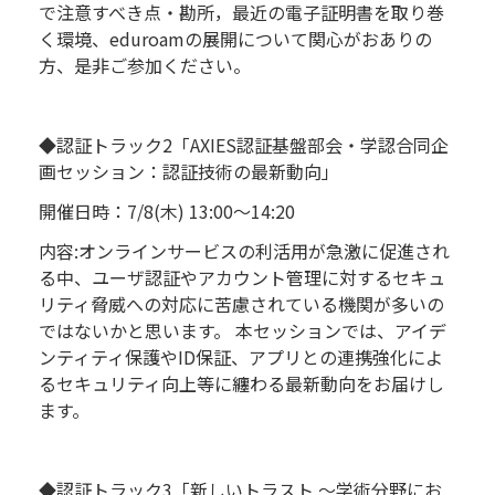
で注意すべき点・勘所，最近の電子証明書を取り巻
く環境、eduroamの展開について関心がおありの
方、是非ご参加ください。
◆認証トラック2「AXIES認証基盤部会・学認合同企
画セッション：認証技術の最新動向」
開催日時：7/8(木) 13:00～14:20
内容:オンラインサービスの利活用が急激に促進され
る中、ユーザ認証やアカウント管理に対するセキュ
リティ脅威への対応に苦慮されている機関が多いの
ではないかと思います。 本セッションでは、アイデ
ンティティ保護やID保証、アプリとの連携強化によ
るセキュリティ向上等に纏わる最新動向をお届けし
ます。
◆認証トラック3「新しいトラスト 〜学術分野にお