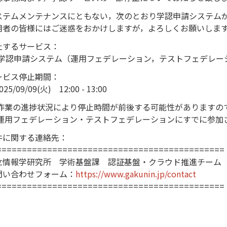
ステムメンテナンスにともない，次のとおり学認申請システム
用者の皆様にはご迷惑をおかけしますが，よろしくお願いしま
止するサービス：
 学認申請システム（運用フェデレーション，テストフェデレー
ービス停止期間：
5/09/09(火) 12:00 - 13:00
 作業の進捗状況により停止時間が前後する可能性がありますの
 運用フェデレーション・テストフェデレーションにすでに参加さ
件に関する連絡先：
=============================================
立情報学研究所 学術基盤課 認証基盤・クラウド推進チーム
問い合わせフォーム：
https://www.gakunin.jp/contact
=============================================