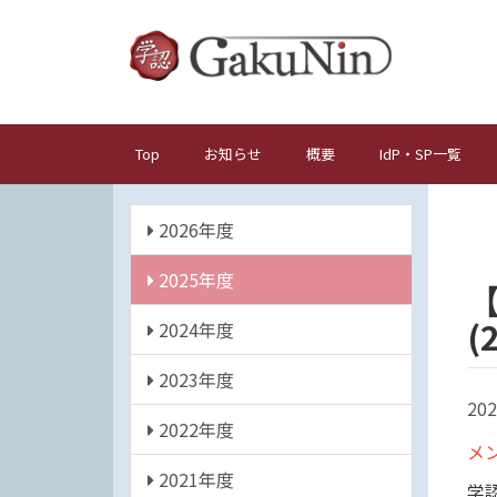
メ
イ
ン
コ
ン
テ
Top
お知らせ
概要
IdP・SP一覧
メ
ン
イ
ツ
年
ン
に
2026年度
度
ナ
移
動
2025年度
ビ
ゲ
(
2024年度
ー
シ
2023年度
ョ
202
2022年度
ン
メ
2021年度
学