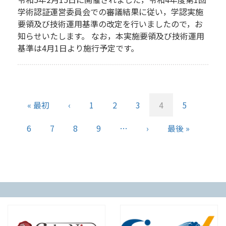
学術認証運営委員会での審議結果に従い，学認実施
要領及び技術運用基準の改定を行いましたので，お
知らせいたします。 なお，本実施要領及び技術運用
基準は4月1日より施行予定です。
ペ
ー
先
« 最初
前
‹
ペ
1
ペ
2
ペ
3
カ
4
ペ
5
ジ
頭
ペ
ー
ー
ー
レ
ー
送
ペ
6
ペ
7
ペ
8
ペ
9
…
次
›
最
最後 »
ペ
ー
ジ
ジ
ジ
ン
ジ
り
ー
ー
ー
ー
ペ
終
ー
ジ
ト
ジ
ジ
ジ
ジ
ー
ペ
ジ
ペ
ジ
ー
ー
ジ
ジ