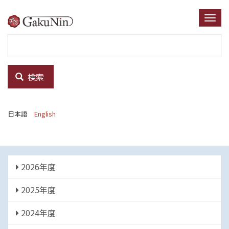
メ
イ
Togg
ン
navi
コ
ン
テ
検索
ン
ツ
に
日本語
English
移
動
年
2026年度
度
2025年度
2024年度