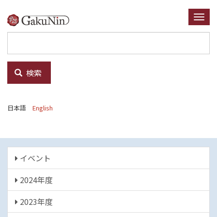
メ
イ
Togg
ン
navi
コ
ン
テ
検索
ン
ツ
に
日本語
English
移
動
イ
イベント
ベ
2024年度
ン
ト
2023年度