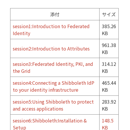
添付
サイズ
session1:Introduction to Federated
385.26
Identity
KB
961.38
session2:Introduction to Attributes
KB
session3:Federated Identity, PKI, and
314.12
the Grid
KB
session4:Connecting a Shibboleth IdP
465.44
to your identity infrastructure
KB
session5:Using Shibboleth to protect
283.92
and access applications
KB
session6:Shibboleth:Installation &
148.5
Setup
KB